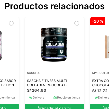
Productos relacionados
-
20 %
SASCHA
MY PROTEI
8KG SABOR
SASCHA FITNESS MULTI
EXTRA CO
TRITION
COLLAGEN CHOCOLATE
CHOCOLA
S/
264
.
90
S/
12
.
72
o en tienda
Delivery
Recojo en tienda
Deliver
rito
Añadir al carrito
A