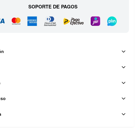
ón
s
uso
a