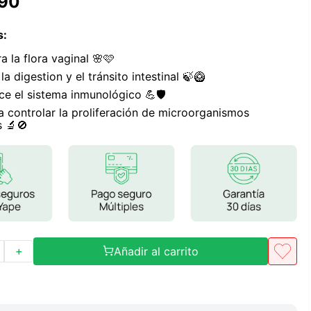
90
Frutos Secos
Frutos Deshidratados
s
:
Ver todo
ra la flora vaginal 🌸🩷
la digestion y el tránsito intestinal 🍃🥝
ece el sistema inmunológico 💪🛡️
a controlar la proliferación de microorganismos
 🔬🚫
Mieles
Mermeladas
Ver todo
Barritas Proteicas
Añadir al carrito
＋
Barritas Energeticas
Barritas Veganas
Barritas Naturales
Ver todo