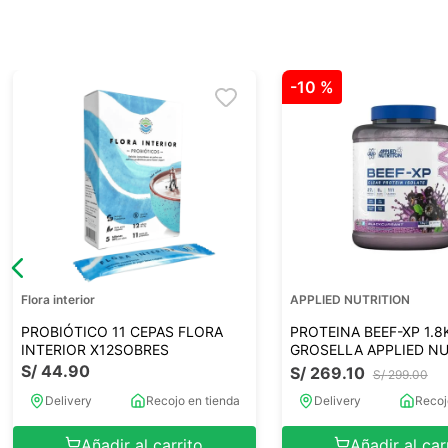
-
10 %
Flora interior
APPLIED NUTRITION
PROBIÓTICO 11 CEPAS FLORA
PROTEINA BEEF-XP 1.
INTERIOR X12SOBRES
GROSELLA APPLIED NU
S/
44
.
90
S/
269
.
10
S/
299
.
00
Delivery
Recojo en tienda
Delivery
Recoj
Añadir al carrito
Añadir al car