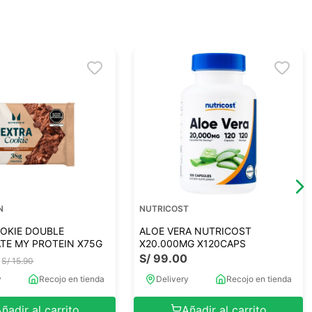
N
NUTRICOST
OKIE DOUBLE
ALOE VERA NUTRICOST
TE MY PROTEIN X75G
X20.000MG X120CAPS
S/
99
.
00
S/
15
.
90
y
Recojo en tienda
Delivery
Recojo en tienda
ñadir al carrito
Añadir al carrito