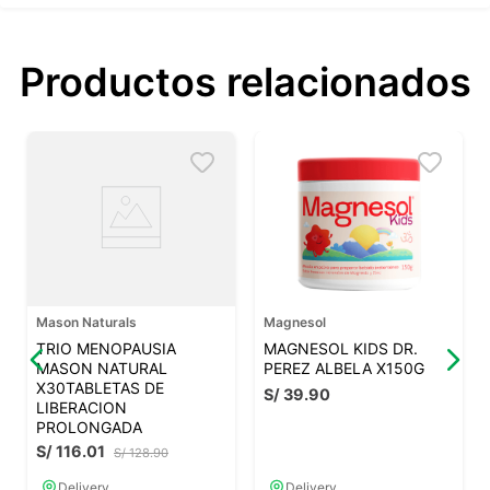
Productos relacionados
Mason Naturals
Magnesol
TRIO MENOPAUSIA
MAGNESOL KIDS DR.
MASON NATURAL
PEREZ ALBELA X150G
X30TABLETAS DE
S/
39
.
90
LIBERACION
PROLONGADA
S/
116
.
01
S/
128
.
90
Delivery
Delivery