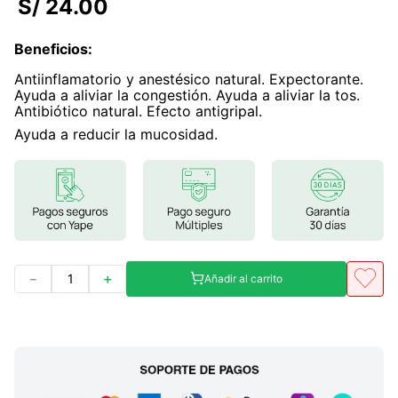
S/
24
.
00
7
.
glicinato magnesio
Beneficios
:
8
.
magnesio
Antiinflamatorio y anestésico natural. Expectorante.
9
.
melena leon
Ayuda a aliviar la congestión. Ayuda a aliviar la tos.
Antibiótico natural. Efecto antigripal.
10
.
proteina
Ayuda a reducir la mucosidad.
－
＋
Añadir al carrito