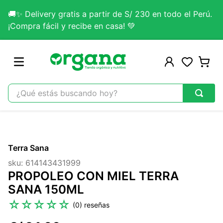
🚚✨ Delivery gratis a partir de S/ 230 en todo el Perú.
¡Compra fácil y recibe en casa! 💚
¿Qué estás buscando hoy?
TÉRMINOS MÁS BUSCADOS
1
.
omega 3
Terra Sana
2
.
citrato magnesio
sku
:
614143431999
3
.
colageno
PROPOLEO CON MIEL TERRA
4
.
kefir
SANA 150ML
5
.
lab nutrition
☆
☆
☆
☆
☆
(
0
)
6
.
stevia