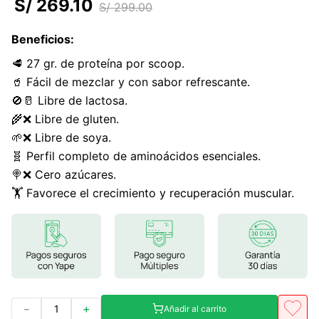
S/
269
.
10
S/
299
.
00
7
.
glicinato magnesio
Beneficios
:
8
.
magnesio
🥩 27 gr. de proteína por scoop.
9
.
melena leon
🥤 Fácil de mezclar y con sabor refrescante.
10
.
proteina
🚫🥛 Libre de lactosa.
🌾❌ Libre de gluten.
🌱❌ Libre de soya.
🧬 Perfil completo de aminoácidos esenciales.
🍭❌ Cero azúcares.
🏋️ Favorece el crecimiento y recuperación muscular.
－
＋
Añadir al carrito