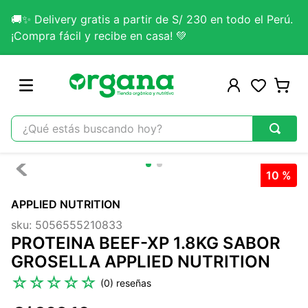
🚚✨ Delivery gratis a partir de S/ 230 en todo el Perú.
¡Compra fácil y recibe en casa! 💚
¿Qué estás buscando hoy?
TÉRMINOS MÁS BUSCADOS
10 %
1
.
omega 3
APPLIED NUTRITION
2
.
citrato magnesio
sku
:
5056555210833
3
.
colageno
PROTEINA BEEF-XP 1.8KG SABOR
4
.
kefir
GROSELLA APPLIED NUTRITION
5
.
lab nutrition
☆
☆
☆
☆
☆
(
0
)
6
.
stevia