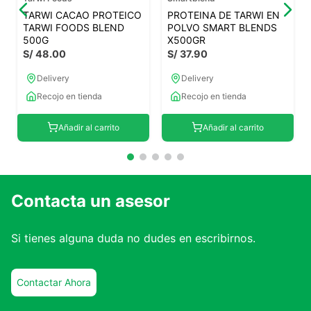
TARWI CACAO PROTEICO
PROTEINA DE TARWI EN
TARWI FOODS BLEND
POLVO SMART BLENDS
500G
X500GR
S/
48
.
00
S/
37
.
90
Delivery
Delivery
Recojo en tienda
Recojo en tienda
Añadir al carrito
Añadir al carrito
Contacta un asesor
Si tienes alguna duda no dudes en escribirnos.
Contactar Ahora