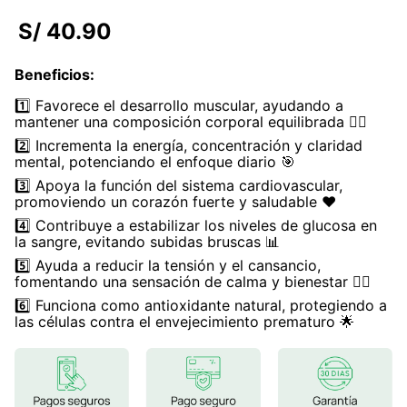
7
.
lab nutrition
S/
40
.
90
8
.
magnesio
Beneficios
:
9
.
stevia
1️⃣ Favorece el desarrollo muscular, ayudando a
10
.
proteina
mantener una composición corporal equilibrada 🏋️‍♀️
2️⃣ Incrementa la energía, concentración y claridad
mental, potenciando el enfoque diario 🎯
3️⃣ Apoya la función del sistema cardiovascular,
promoviendo un corazón fuerte y saludable ❤️
4️⃣ Contribuye a estabilizar los niveles de glucosa en
la sangre, evitando subidas bruscas 📊
5️⃣ Ayuda a reducir la tensión y el cansancio,
fomentando una sensación de calma y bienestar 🧘‍♂️
6️⃣ Funciona como antioxidante natural, protegiendo a
las células contra el envejecimiento prematuro 🌟