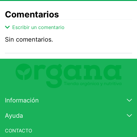
Comentarios
Escribir un comentario
Sin comentarios.
Agregar comentario
Comentario
Califique el producto de 1 a 5 estrellas
★
★
★
☆
☆
Información
Su nombre
Ayuda
CONTACTO
Correo electrónico