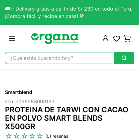
🚚✨ Delivery gratis a partir de S/ 230 en todo el Perú.
¡Compra fácil y recibe en casa! 💚
¿Qué estás buscando hoy?
TÉRMINOS MÁS BUSCADOS
1
.
omega 3
Smartblend
2
.
citrato magnesio
sku
:
7759283000193
3
.
colageno
PROTEINA DE TARWI CON CACAO
4
.
kefir
EN POLVO SMART BLENDS
X500GR
5
.
glicinato magnesio
☆
☆
☆
☆
☆
(
0
)
6
.
melena leon