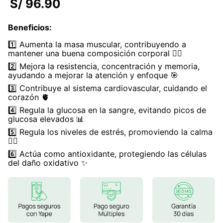
S/
96
.
90
7
.
lab nutrition
Beneficios
:
8
.
magnesio
1️⃣ Aumenta la masa muscular, contribuyendo a
9
.
stevia
mantener una buena composición corporal 🏋️‍♂️
2️⃣ Mejora la resistencia, concentración y memoria,
10
.
proteina
ayudando a mejorar la atención y enfoque 🎯
3️⃣ Contribuye al sistema cardiovascular, cuidando el
corazón 🫀
4️⃣ Regula la glucosa en la sangre, evitando picos de
glucosa elevados 📊
5️⃣ Regula los niveles de estrés, promoviendo la calma
🧘‍♀️
6️⃣ Actúa como antioxidante, protegiendo las células
del daño oxidativo ✨