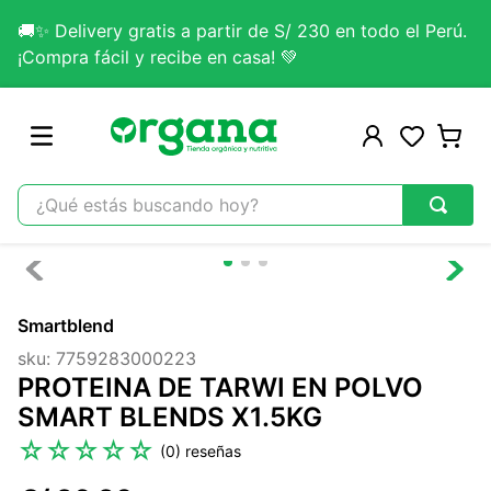
🚚✨ Delivery gratis a partir de S/ 230 en todo el Perú.
¡Compra fácil y recibe en casa! 💚
¿Qué estás buscando hoy?
TÉRMINOS MÁS BUSCADOS
1
.
omega 3
Smartblend
2
.
citrato magnesio
sku
:
7759283000223
3
.
colageno
PROTEINA DE TARWI EN POLVO
4
.
kefir
SMART BLENDS X1.5KG
5
.
glicinato magnesio
☆
☆
☆
☆
☆
(
0
)
6
.
melena leon