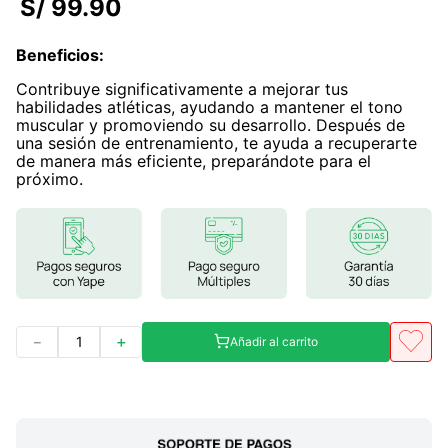
S/
99
.
90
7
.
glicinato magnesio
Beneficios
:
8
.
magnesio
Contribuye significativamente a mejorar tus
9
.
melena leon
habilidades atléticas, ayudando a mantener el tono
muscular y promoviendo su desarrollo. Después de
10
.
proteina
una sesión de entrenamiento, te ayuda a recuperarte
de manera más eficiente, preparándote para el
próximo.
－
＋
Añadir al carrito