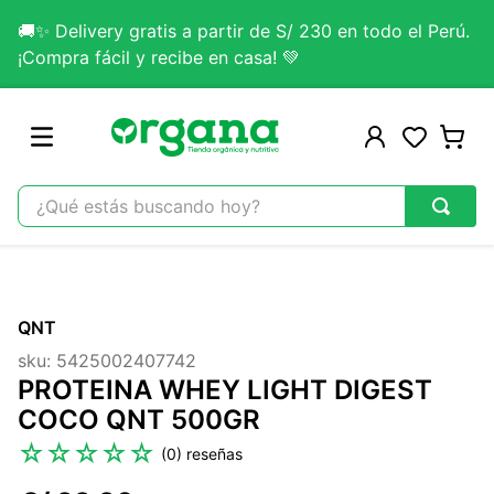
🚚✨ Delivery gratis a partir de S/ 230 en todo el Perú.
¡Compra fácil y recibe en casa! 💚
¿Qué estás buscando hoy?
TÉRMINOS MÁS BUSCADOS
1
.
omega 3
QNT
2
.
citrato magnesio
sku
:
5425002407742
3
.
colageno
PROTEINA WHEY LIGHT DIGEST
4
.
kefir
COCO QNT 500GR
5
.
lab nutrition
☆
☆
☆
☆
☆
(
0
)
6
.
stevia