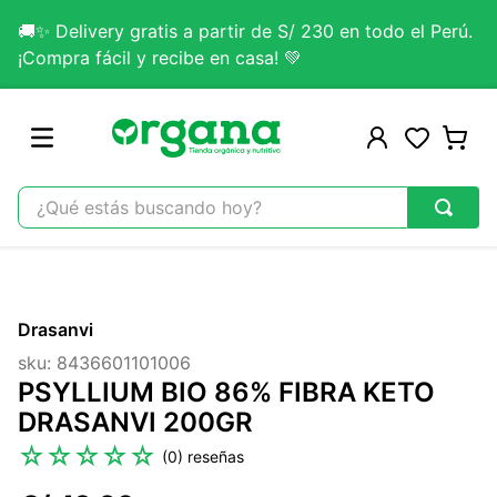
🚚✨ Delivery gratis a partir de S/ 230 en todo el Perú.
¡Compra fácil y recibe en casa! 💚
¿Qué estás buscando hoy?
TÉRMINOS MÁS BUSCADOS
1
.
omega 3
Drasanvi
2
.
citrato magnesio
sku
:
8436601101006
3
.
colageno
PSYLLIUM BIO 86% FIBRA KETO
4
.
kefir
DRASANVI 200GR
5
.
lab nutrition
☆
☆
☆
☆
☆
(
0
)
6
.
stevia