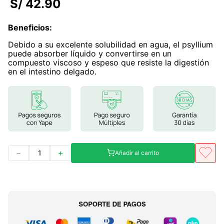
S/
42
.
90
7
.
glicinato magnesio
Beneficios
:
8
.
magnesio
Debido a su excelente solubilidad en agua, el psyllium
9
.
melena leon
puede absorber líquido y convertirse en un
compuesto viscoso y espeso que resiste la digestión
10
.
proteina
en el intestino delgado.
－
＋
Añadir al carrito