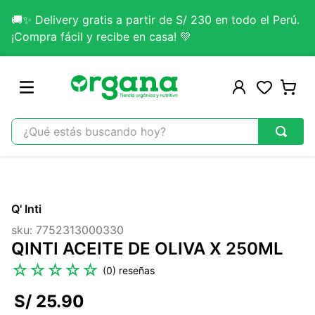
🚚✨ Delivery gratis a partir de S/ 230 en todo el Perú.
¡Compra fácil y recibe en casa! 💚
¿Qué estás buscando hoy?
TÉRMINOS MÁS BUSCADOS
1
.
omega 3
Q' Inti
2
.
citrato magnesio
sku
:
7752313000330
3
.
colageno
QINTI ACEITE DE OLIVA X 250ML
4
.
kefir
☆
☆
☆
☆
☆
(
0
)
5
.
lab nutrition
S/
25
.
90
6
.
stevia