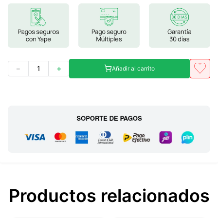
7
.
glicinato magnesio
8
.
magnesio
9
.
melena leon
10
.
proteina
－
＋
Añadir al carrito
Productos relacionados