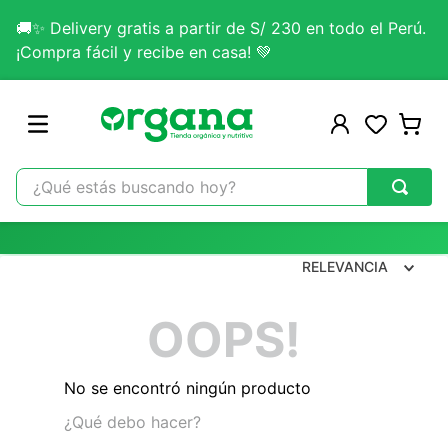
🚚✨ Delivery gratis a partir de S/ 230 en todo el Perú.
¡Compra fácil y recibe en casa! 💚
¿Qué estás buscando hoy?
TÉRMINOS MÁS BUSCADOS
1
.
omega 3
RELEVANCIA
2
.
citrato magnesio
OOPS!
3
.
colageno
4
.
kefir
No se encontró ningún producto
5
.
glicinato magnesio
¿Qué debo hacer?
6
.
melena leon