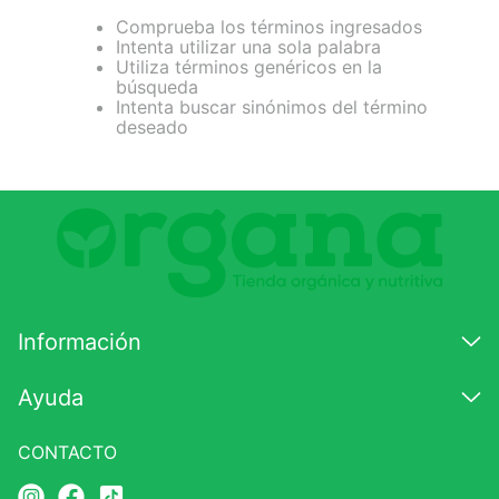
Comprueba los términos ingresados
7
.
magnesio
Intenta utilizar una sola palabra
Utiliza términos genéricos en la
8
.
stevia
búsqueda
Intenta buscar sinónimos del término
9
.
ashwagandha
deseado
10
.
clorofila
Información
Ayuda
CONTACTO