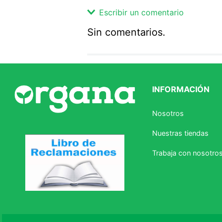
Escribir un comentario
Sin comentarios.
Agregar comentario
Comentario
INFORMACIÓN
Califique el producto de 1 a 5 
Nosotros
★
★
★
☆
☆
Nuestras tiendas
Su nombre
Trabaja con nosotro
Correo electrónico