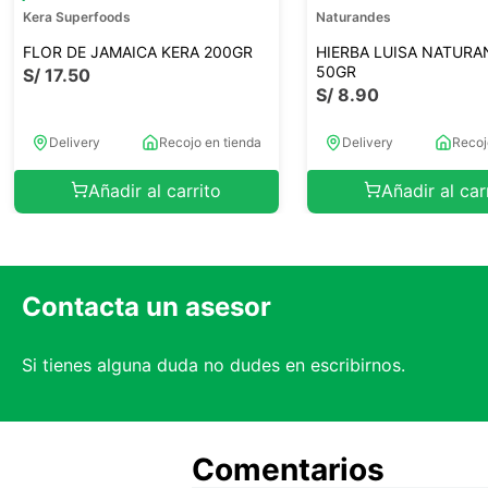
Kera Superfoods
Naturandes
FLOR DE JAMAICA KERA 200GR
HIERBA LUISA NATURA
50GR
S/
17
.
50
S/
8
.
90
Delivery
Recojo en tienda
Delivery
Recoj
Añadir al carrito
Añadir al car
Contacta un asesor
Si tienes alguna duda no dudes en escribirnos.
Comentarios