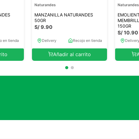
Naturandes
Naturande
NDES
MANZANILLA NATURANDES
EMOLIENT
50GR
MEMBRIL
150GR
S/
9
.
90
S/
10
.
90
o en tienda
Delivery
Recojo en tienda
Deliver
rito
Añadir al carrito
A