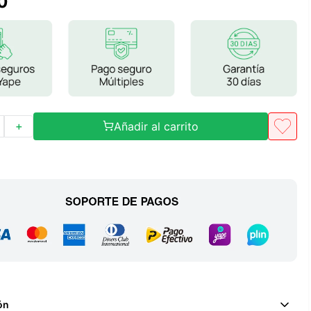
0
Frutos Secos
Frutos Deshidratados
Ver todo
Añadir al carrito
＋
Mieles
Mermeladas
Ver todo
Barritas Proteicas
Barritas Energeticas
Barritas Veganas
Barritas Naturales
ón
Ver todo