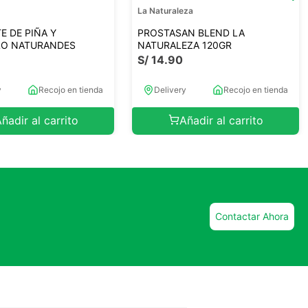
s
La Naturaleza
E DE PIÑA Y
PROSTASAN BLEND LA
LO NATURANDES
NATURALEZA 120GR
S/
14
.
90
y
Recojo en tienda
Delivery
Recojo en tienda
ñadir al carrito
Añadir al carrito
Contactar Ahora