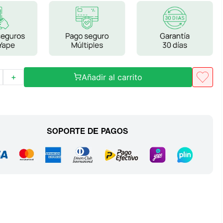
Frutos Secos
Frutos Deshidratados
Ver todo
Añadir al carrito
＋
Mieles
Mermeladas
Ver todo
Barritas Proteicas
Barritas Energeticas
Barritas Veganas
Barritas Naturales
Ver todo