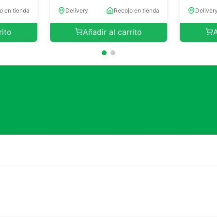
o en tienda
Delivery
Recojo en tienda
Deliver
rito
Añadir al carrito
A