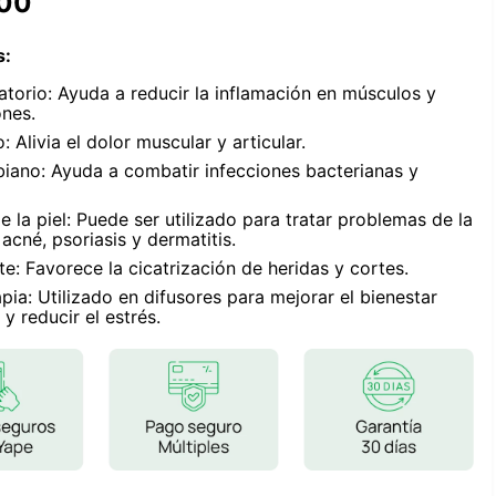
00
Frutos Secos
Frutos Deshidratados
s
:
Ver todo
atorio: Ayuda a reducir la inflamación en músculos y
ones.
: Alivia el dolor muscular y articular.
biano: Ayuda a combatir infecciones bacterianas y
Mieles
 la piel: Puede ser utilizado para tratar problemas de la
acné, psoriasis y dermatitis.
Mermeladas
te: Favorece la cicatrización de heridas y cortes.
Ver todo
ia: Utilizado en difusores para mejorar el bienestar
y reducir el estrés.
Barritas Proteicas
Barritas Energeticas
Barritas Veganas
Barritas Naturales
Ver todo