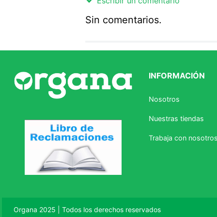
Escribir un comentario
Sin comentarios.
Agregar comentario
Comentario
INFORMACIÓN
Califique el producto de 1 a 5 
Nosotros
★
★
★
☆
☆
Nuestras tiendas
Su nombre
Trabaja con nosotro
Correo electrónico
Escribir comentario
Organa 2025 | Todos los derechos reservados