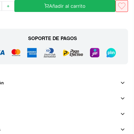
Añadir al carrito
＋
ón
s