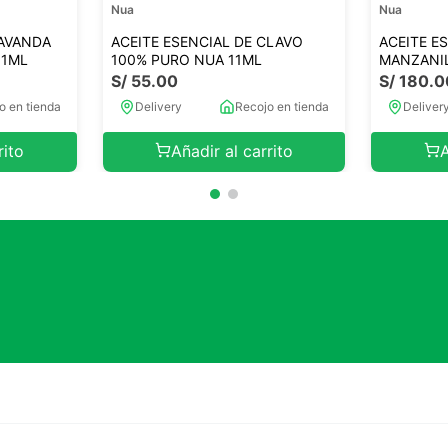
Nua
Nua
LAVANDA
ACEITE ESENCIAL DE CLAVO
ACEITE E
11ML
100% PURO NUA 11ML
MANZANI
S/
55
.
00
S/
180
.
0
o en tienda
Delivery
Recojo en tienda
Deliver
rito
Añadir al carrito
A