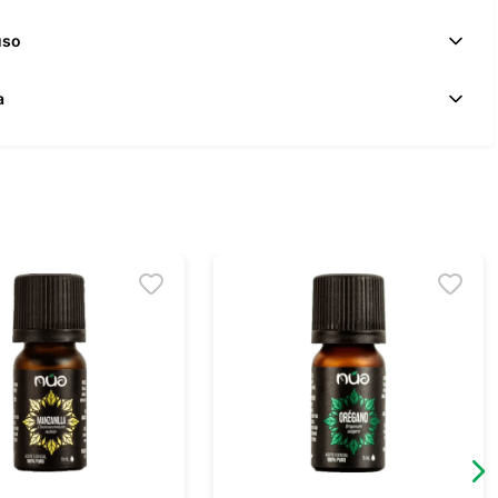
uso
a