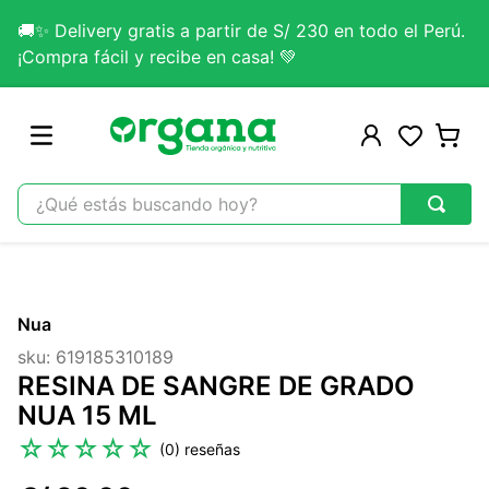
🚚✨ Delivery gratis a partir de S/ 230 en todo el Perú.
¡Compra fácil y recibe en casa! 💚
¿Qué estás buscando hoy?
TÉRMINOS MÁS BUSCADOS
1
.
omega 3
Nua
2
.
citrato magnesio
sku
:
619185310189
3
.
colageno
RESINA DE SANGRE DE GRADO
4
.
kefir
NUA 15 ML
5
.
glicinato magnesio
☆
☆
☆
☆
☆
(
0
)
6
.
melena leon