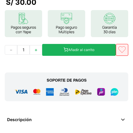
S/
30
.
00
7
.
magnesio
8
.
stevia
9
.
ashwagandha
10
.
clorofila
－
＋
Añadir al carrito
Descripción