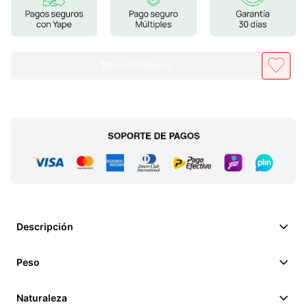
7
.
proteina
8
.
magnesio
NO DISPONIBLE
9
.
melena leon
10
.
stevia
Descripción
Peso
Naturaleza