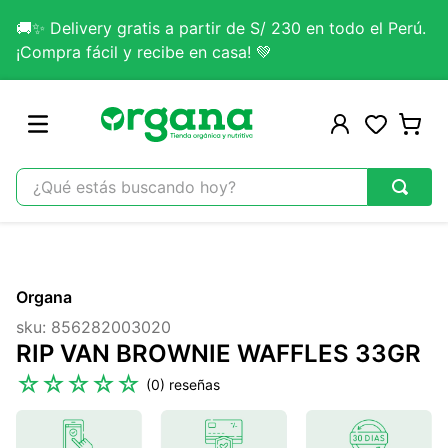
🚚✨ Delivery gratis a partir de S/ 230 en todo el Perú.
¡Compra fácil y recibe en casa! 💚
¿Qué estás buscando hoy?
TÉRMINOS MÁS BUSCADOS
1
.
omega 3
Organa
2
.
citrato magnesio
sku
:
856282003020
3
.
lab nutrition
RIP VAN BROWNIE WAFFLES 33GR
4
.
colageno
☆
☆
☆
☆
☆
(
0
)
5
.
kefir
6
.
glicinato magnesio