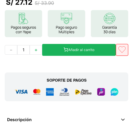
S/
27
.
12
S/
33
.
90
7
.
lab nutrition
8
.
magnesio
9
.
stevia
10
.
proteina
－
＋
Añadir al carrito
Descripción