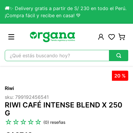
🚚✨ Delivery gratis a partir de S/ 230 en todo el Perú.
¡Compra fácil y recibe en casa! 💚
¿Qué estás buscando hoy?
TÉRMINOS MÁS BUSCADOS
20 %
1
.
omega 3
Riwi
2
.
citrato magnesio
sku
:
799192456541
3
.
colageno
RIWI CAFÉ INTENSE BLEND X 250
4
.
kefir
G
5
.
glicinato magnesio
☆
☆
☆
☆
☆
(
0
)
6
.
melena leon