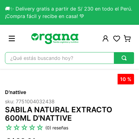
🚚✨ Delivery gratis a partir de S/ 230 en todo el Perú.
¡Compra fácil y recibe en casa! 💚
¿Qué estás buscando hoy?
TÉRMINOS MÁS BUSCADOS
10 %
1
.
omega 3
D'nattive
2
.
citrato magnesio
sku
:
7751004032438
3
.
colageno
SABILA NATURAL EXTRACTO
4
.
kefir
600ML D'NATTIVE
5
.
glicinato magnesio
☆
☆
☆
☆
☆
(
0
)
6
.
melena leon