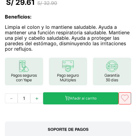
S/
29
.
61
S/
32
.
90
7
.
lab nutrition
Beneficios
:
8
.
magnesio
Limpia el colon y lo mantiene saludable. Ayuda a
9
.
stevia
mantener una función respiratoria saludable. Mantiene
una piel y cabello saludable. Ayuda a proteger las
10
.
proteina
paredes del estómago, disminuyendo las irritaciones
por reflujos.
－
＋
Añadir al carrito