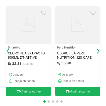
D'nattive
Peru Nutrition
CLOROFILA EXTRACTO
CLOROFILA PERU
600ML D'NATTIVE
NUTRITION 120 CAPS
S/
55
.
90
S/
32
.
31
S/
35
.
90
Delivery
Delivery
Recojo en tienda
Recojo en tienda
Añadir al carrito
Añadir al carrito