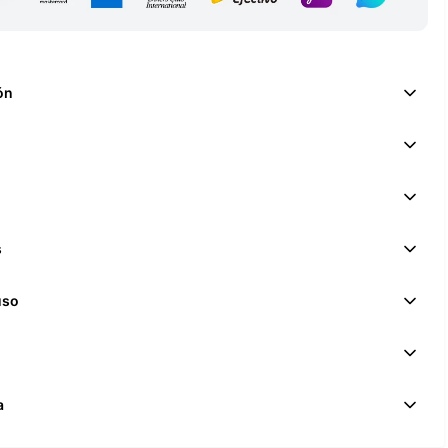
ón
s
uso
a