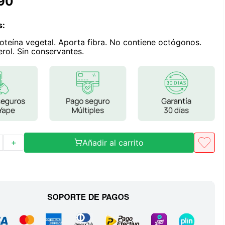
90
Frutos Secos
Frutos Deshidratados
s
:
Ver todo
oteína vegetal. Aporta fibra. No contiene octógonos.
erol. Sin conservantes.
Mieles
Mermeladas
Ver todo
Añadir al carrito
＋
Barritas Proteicas
Barritas Energeticas
Barritas Veganas
Barritas Naturales
Ver todo