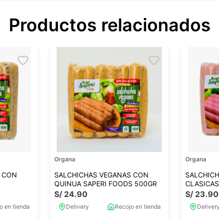
Productos relacionados
Organa
Organa
 CON
SALCHICHAS VEGANAS CON
SALCHIC
QUINUA SAPERI FOODS 500GR
CLASICAS
S/
24
.
90
S/
23
.
90
o en tienda
Delivery
Recojo en tienda
Deliver