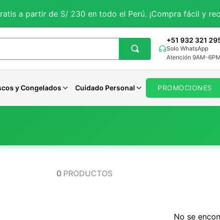
ratis a partir de S/ 230 en todo el Perú. ¡Compra fácil y rec
+51 932 321 29
Solo WhatsApp
Atención 9AM-6P
scos y Congelados
Cuidado Personal
PROMOCIONES
getales
iales
Aguaje
Magnesio
Avenas Organicas
Panes Veganos
Pastas Dentales
tes
rales
porales
Curcuma
Potasio
Avenas Sin gluten
Panes Keto
Jabones
 y Sueño
ncionales
Solar
Maca Negra
Zinc
Avenas Funcionales
Otros Panes
Desodorantes
0
PRODUCTOS
Maca Roja
Calcio
Ver todo
Ver todo
Cuidado Femenino
Moringa
Hierro
Ver todo
Cardo Mariano
Selenio
Otros
Otros
No se encon