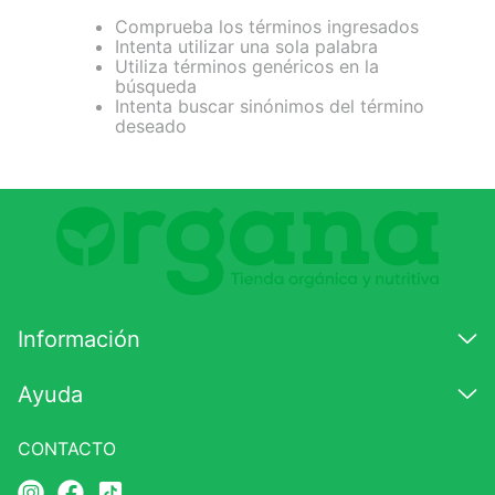
Comprueba los términos ingresados
7
.
magnesio
Intenta utilizar una sola palabra
Utiliza términos genéricos en la
8
.
melena leon
búsqueda
Intenta buscar sinónimos del término
9
.
stevia
deseado
10
.
proteina
Información
Ayuda
CONTACTO