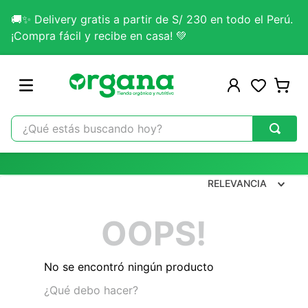
🚚✨ Delivery gratis a partir de S/ 230 en todo el Perú.
¡Compra fácil y recibe en casa! 💚
¿Qué estás buscando hoy?
TÉRMINOS MÁS BUSCADOS
1
.
omega 3
RELEVANCIA
2
.
citrato magnesio
OOPS!
3
.
colageno
4
.
lab nutrition
No se encontró ningún producto
5
.
kefir
¿Qué debo hacer?
6
.
glicinato magnesio