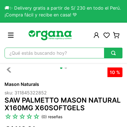
🚚✨ Delivery gratis a partir de S/ 230 en todo el Perú.
¡Compra fácil y recibe en casa! 💚
¿Qué estás buscando hoy?
TÉRMINOS MÁS BUSCADOS
10 %
1
.
omega 3
Mason Naturals
2
.
citrato magnesio
sku
:
311845322852
3
.
colageno
SAW PALMETTO MASON NATURAL
4
.
kefir
X160MG X60SOFTGELS
5
.
glicinato magnesio
☆
☆
☆
☆
☆
(
0
)
6
.
melena leon