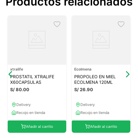
Productos relacionados
xtralife
Ecolmena
PROSTATIL XTRALIFE
PROPOLEO EN MIEL
X60CAPSULAS
ECOLMENA 120ML
S/
80
.
00
S/
26
.
90
Delivery
Delivery
Recojo en tienda
Recojo en tienda
Añadir al carrito
Añadir al carrito