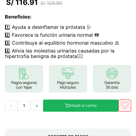
S/
116
.
91
S/
129
.
90
7
.
magnesio
Beneficios
:
8
.
stevia
1️⃣ Ayuda a desinflamar la próstata 🩺
9
.
clorofila
2️⃣ Favorece la función urinaria normal 🚻
10
.
ashwagandha
3️⃣ Contribuye al equilibrio hormonal masculino ⚖️
4️⃣ Alivia las molestias urinarias causadas por la
hipertrofia benigna de próstata👨‍⚕️
－
＋
Añadir al carrito