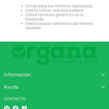
Comprueba los términos ingresados
7
.
lab nutrition
Intenta utilizar una sola palabra
Utiliza términos genéricos en la
8
.
magnesio
búsqueda
Intenta buscar sinónimos del término
9
.
stevia
deseado
10
.
proteina
Información
Ayuda
CONTACTO