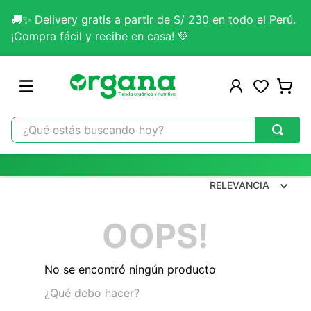
🚚✨ Delivery gratis a partir de S/ 230 en todo el Perú.
¡Compra fácil y recibe en casa! 💚
¿Qué estás buscando hoy?
TÉRMINOS MÁS BUSCADOS
1
.
omega 3
RELEVANCIA
2
.
citrato magnesio
OOPS!
3
.
colageno
4
.
kefir
No se encontró ningún producto
5
.
glicinato magnesio
¿Qué debo hacer?
6
.
melena leon