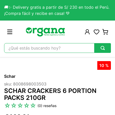
🚚✨ Delivery gratis a partir de S/ 230 en todo el Perú.
¡Compra fácil y recibe en casa! 💚
¿Qué estás buscando hoy?
TÉRMINOS MÁS BUSCADOS
10 %
1
.
omega 3
Schar
2
.
citrato magnesio
sku
:
8008698003503
3
.
colageno
SCHAR CRACKERS 6 PORTION
4
.
kefir
PACKS 210GR
5
.
glicinato magnesio
☆
☆
☆
☆
☆
(
0
)
6
.
melena leon