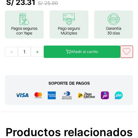
S/
23
.
31
S/
25
.
90
7
.
magnesio
8
.
stevia
9
.
ashwagandha
10
.
clorofila
－
＋
Añadir al carrito
Productos relacionados