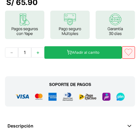
S/
65
.
90
7
.
lab nutrition
8
.
magnesio
9
.
stevia
10
.
proteina
－
＋
Añadir al carrito
Descripción