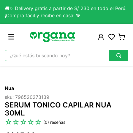
🚚✨ Delivery gratis a partir de S/ 230 en todo el Perú.
¡Compra fácil y recibe en casa! 💚
¿Qué estás buscando hoy?
TÉRMINOS MÁS BUSCADOS
1
.
omega 3
Nua
2
.
citrato magnesio
sku
:
796520273139
3
.
colageno
SERUM TONICO CAPILAR NUA
4
.
kefir
30ML
5
.
glicinato magnesio
☆
☆
☆
☆
☆
(
0
)
6
.
melena leon