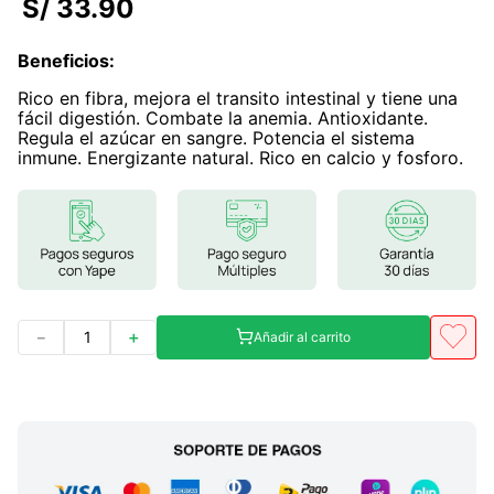
S/
33
.
90
7
.
magnesio
Beneficios
:
8
.
melena leon
Rico en fibra, mejora el transito intestinal y tiene una
9
.
stevia
fácil digestión. Combate la anemia. Antioxidante.
Regula el azúcar en sangre. Potencia el sistema
10
.
proteina
inmune. Energizante natural. Rico en calcio y fosforo.
－
＋
Añadir al carrito