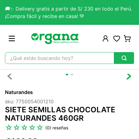
🚚✨ Delivery gratis a partir de S/ 230 en todo el Perú.
¡Compra fácil y recibe en casa! 💚
¿Qué estás buscando hoy?
TÉRMINOS MÁS BUSCADOS
1
.
omega 3
Naturandes
2
.
citrato magnesio
sku
:
7750054001210
3
.
colageno
SIETE SEMILLAS CHOCOLATE
4
.
lab nutrition
NATURANDES 460GR
5
.
kefir
☆
☆
☆
☆
☆
(
0
)
6
.
glicinato magnesio