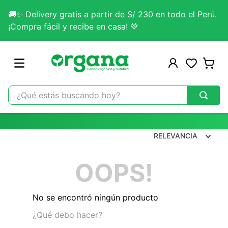
🚚✨ Delivery gratis a partir de S/ 230 en todo el Perú.
¡Compra fácil y recibe en casa! 💚
¿Qué estás buscando hoy?
TÉRMINOS MÁS BUSCADOS
1
.
omega 3
RELEVANCIA
2
.
citrato magnesio
OOPS!
3
.
colageno
4
.
kefir
No se encontró ningún producto
5
.
lab nutrition
¿Qué debo hacer?
6
.
stevia