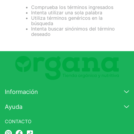
Comprueba los términos ingresados
7
.
glicinato magnesio
Intenta utilizar una sola palabra
Utiliza términos genéricos en la
8
.
magnesio
búsqueda
Intenta buscar sinónimos del término
9
.
melena leon
deseado
10
.
proteina
Información
Ayuda
CONTACTO