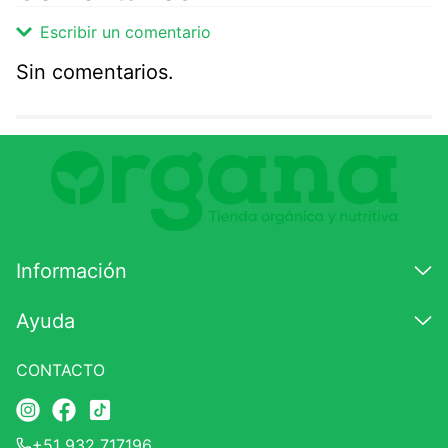
Escribir un comentario
Sin comentarios.
Agregar comentario
Comentario
Califique el producto de 1 a 5 estrellas
★
★
★
☆
☆
Información
Su nombre
Ayuda
CONTACTO
Correo electrónico
+51 932 717196