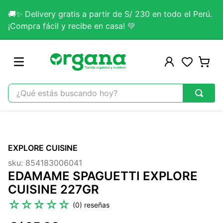
🚚✨ Delivery gratis a partir de S/ 230 en todo el Perú.
¡Compra fácil y recibe en casa! 💚
¿Qué estás buscando hoy?
TÉRMINOS MÁS BUSCADOS
1
.
omega 3
EXPLORE CUISINE
2
.
citrato magnesio
sku
:
854183006041
3
.
colageno
EDAMAME SPAGUETTI EXPLORE
4
.
kefir
CUISINE 227GR
5
.
glicinato magnesio
☆
☆
☆
☆
☆
(
0
)
6
.
melena leon