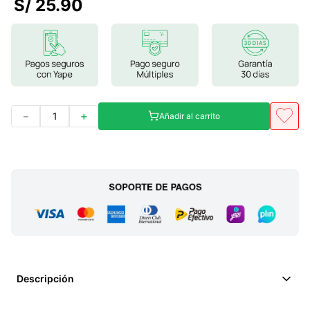
S/
25
.
90
7
.
lab nutrition
8
.
magnesio
9
.
stevia
10
.
proteina
－
＋
Añadir al carrito
Descripción