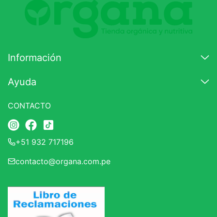
Comentario
Califique el producto de 1 a 5 estrellas
★
★
★
☆
☆
Información
Su nombre
Ayuda
CONTACTO
Correo electrónico
+51 932 717196
Escribir comentario
contacto@organa.com.pe