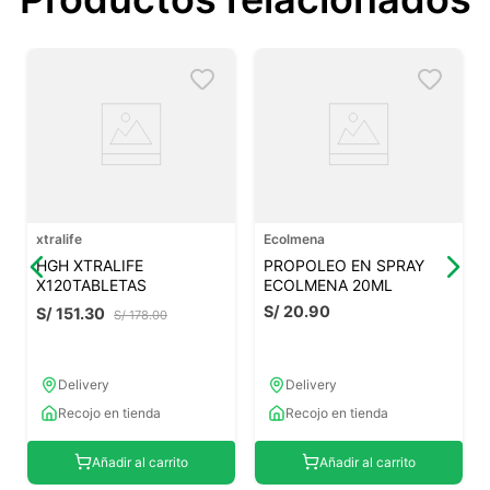
xtralife
Ecolmena
HGH XTRALIFE
PROPOLEO EN SPRAY
X120TABLETAS
ECOLMENA 20ML
S/
20
.
90
S/
151
.
30
S/
178
.
00
Delivery
Delivery
Recojo en tienda
Recojo en tienda
Añadir al carrito
Añadir al carrito