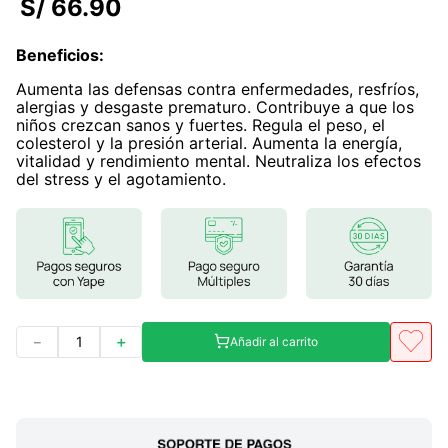
S/
66
.
90
7
.
magnesio
Beneficios
:
8
.
stevia
Aumenta las defensas contra enfermedades, resfríos,
9
.
ashwagandha
alergias y desgaste prematuro. Contribuye a que los
niños crezcan sanos y fuertes. Regula el peso, el
10
.
clorofila
colesterol y la presión arterial. Aumenta la energía,
vitalidad y rendimiento mental. Neutraliza los efectos
del stress y el agotamiento.
－
＋
Añadir al carrito