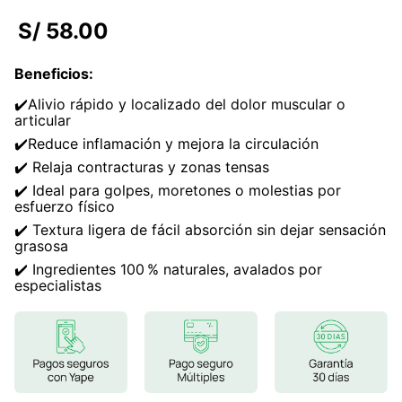
7
.
lab nutrition
S/
58
.
00
8
.
magnesio
Beneficios
:
9
.
stevia
✔️Alivio rápido y localizado del dolor muscular o
10
.
proteina
articular
✔️Reduce inflamación y mejora la circulación
✔️ Relaja contracturas y zonas tensas
✔️ Ideal para golpes, moretones o molestias por
esfuerzo físico
✔️ Textura ligera de fácil absorción sin dejar sensación
grasosa
✔️ Ingredientes 100 % naturales, avalados por
especialistas