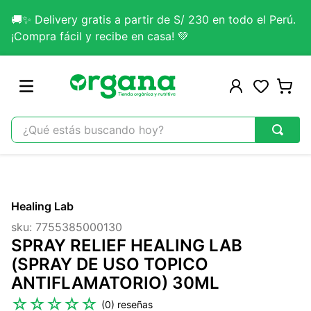
🚚✨ Delivery gratis a partir de S/ 230 en todo el Perú.
¡Compra fácil y recibe en casa! 💚
¿Qué estás buscando hoy?
TÉRMINOS MÁS BUSCADOS
1
.
omega 3
Healing Lab
2
.
citrato magnesio
sku
:
7755385000130
3
.
colageno
SPRAY RELIEF HEALING LAB
4
.
kefir
(SPRAY DE USO TOPICO
ANTIFLAMATORIO) 30ML
5
.
glicinato magnesio
☆
☆
☆
☆
☆
(
0
)
6
.
melena leon