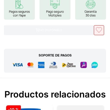
7
.
glicinato magnesio
8
.
magnesio
9
.
melena leon
NO DISPONIBLE
10
.
proteina
Productos relacionados
-
10 %