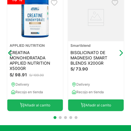
APPLIED NUTRITION
Smartblend
CREATINA
BISGLICINATO DE
MONOHIDRATADA
MAGNESIO SMART
APPLIED NUTRITION
BLENDS X200GR
X500GR
S/
73
.
90
S/
98
.
91
S/
109
.
90
Delivery
Delivery
Recojo en tienda
Recojo en tienda
Añadir al carrito
Añadir al carrito