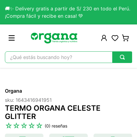
🚚✨ Delivery gratis a partir de S/ 230 en todo el Perú.
¡Compra fácil y recibe en casa! 💚
¿Qué estás buscando hoy?
TÉRMINOS MÁS BUSCADOS
1
.
omega 3
Organa
2
.
citrato magnesio
sku
:
1643416941951
3
.
colageno
TERMO ORGANA CELESTE
4
.
kefir
GLITTER
5
.
lab nutrition
☆
☆
☆
☆
☆
(
0
)
6
.
stevia