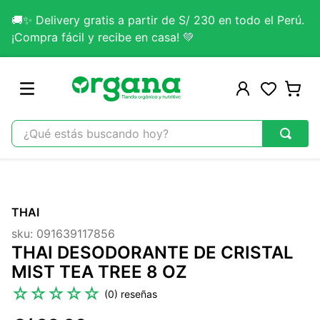
🚚✨ Delivery gratis a partir de S/ 230 en todo el Perú.
¡Compra fácil y recibe en casa! 💚
¿Qué estás buscando hoy?
TÉRMINOS MÁS BUSCADOS
1
.
omega 3
THAI
2
.
citrato magnesio
sku
:
091639117856
3
.
colageno
THAI DESODORANTE DE CRISTAL
4
.
kefir
MIST TEA TREE 8 OZ
5
.
glicinato magnesio
☆
☆
☆
☆
☆
(
0
)
6
.
melena leon