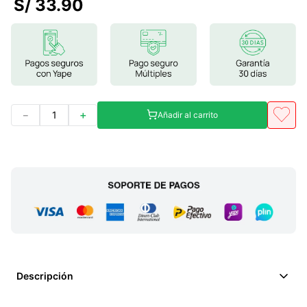
S/
33
.
90
7
.
lab nutrition
8
.
magnesio
9
.
stevia
10
.
proteina
－
＋
Añadir al carrito
Descripción