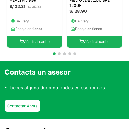
HEALTH 79GR
PIEDRA DE ALUMBRE
120GR
S/
32
.
31
S/
35
.
90
S/
28
.
90
Delivery
Delivery
Recojo en tienda
Recojo en tienda
Añadir al carrito
Añadir al carrito
Contacta un asesor
Si tienes alguna duda no dudes en escribirnos.
Contactar Ahora