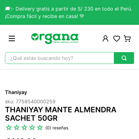
🚚✨ Delivery gratis a partir de S/ 230 en todo el Perú.
¡Compra fácil y recibe en casa! 💚
¿Qué estás buscando hoy?
TÉRMINOS MÁS BUSCADOS
1
.
omega 3
Thaniyay
2
.
citrato magnesio
sku
:
7758540000259
3
.
colageno
THANIYAY MANTE ALMENDRA
4
.
kefir
SACHET 50GR
5
.
lab nutrition
☆
☆
☆
☆
☆
(
0
)
6
.
stevia