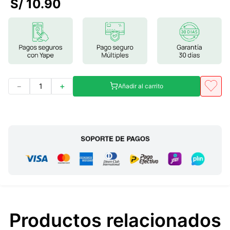
S/
10
.
90
7
.
glicinato magnesio
8
.
magnesio
9
.
melena leon
10
.
proteina
－
＋
Añadir al carrito
Productos relacionados