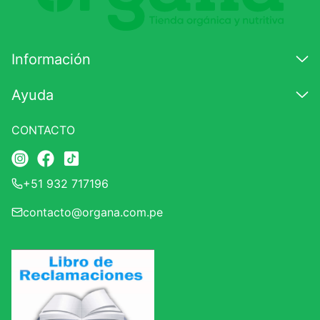
Califique el producto de 1 a 5 estrellas
★
★
★
☆
☆
Información
Su nombre
Ayuda
CONTACTO
Correo electrónico
+51 932 717196
Escribir comentario
contacto@organa.com.pe
ENVIAR COMENTARIO