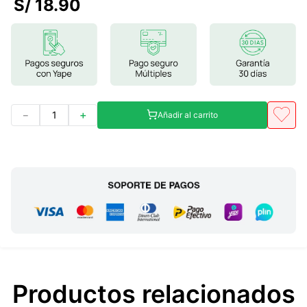
S/
18
.
90
7
.
lab nutrition
8
.
magnesio
9
.
stevia
10
.
proteina
－
＋
Añadir al carrito
Productos relacionados