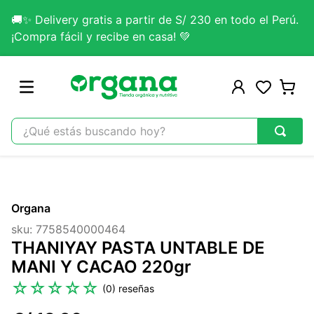
🚚✨ Delivery gratis a partir de S/ 230 en todo el Perú.
¡Compra fácil y recibe en casa! 💚
¿Qué estás buscando hoy?
TÉRMINOS MÁS BUSCADOS
1
.
omega 3
Organa
2
.
citrato magnesio
sku
:
7758540000464
3
.
colageno
THANIYAY PASTA UNTABLE DE
4
.
kefir
MANI Y CACAO 220gr
5
.
glicinato magnesio
☆
☆
☆
☆
☆
(
0
)
6
.
melena leon