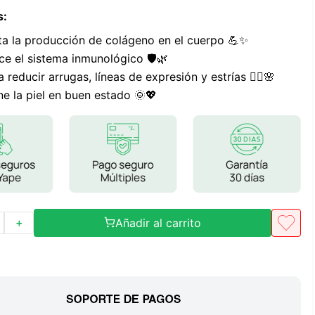
Frutos Secos
s
:
Frutos Deshidratados
ta la producción de colágeno en el cuerpo 💪✨
Ver todo
ece el sistema inmunológico 🛡️🌿
a reducir arrugas, líneas de expresión y estrías 💆‍♀️🌸
ne la piel en buen estado 🌞💖
Mieles
Mermeladas
Ver todo
Añadir al carrito
＋
Barritas Proteicas
Barritas Energeticas
Barritas Veganas
Barritas Naturales
Ver todo