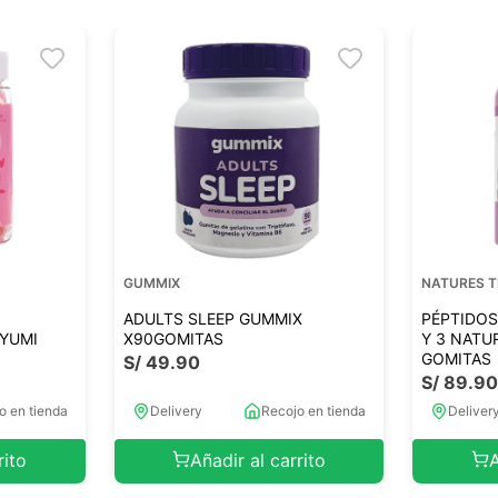
GUMMIX
NATURES 
ADULTS SLEEP GUMMIX
PÉPTIDOS
X90GOMITAS
 YUMI
Y 3 NATU
GOMITAS
S/
49
.
90
S/
89
.
9
o en tienda
Delivery
Recojo en tienda
Deliver
rito
Añadir al carrito
A