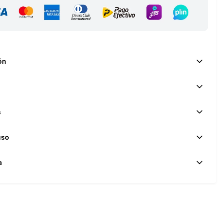
ón
s
uso
a