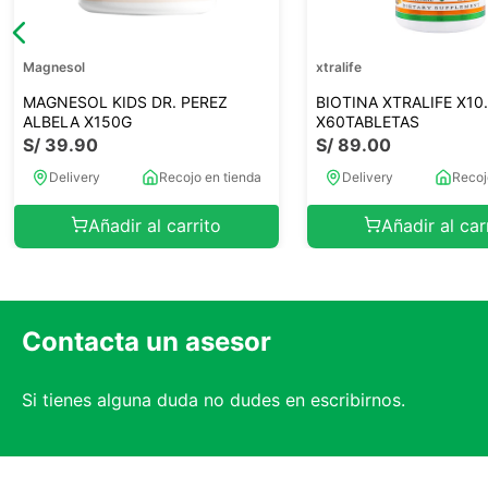
Magnesol
xtralife
MAGNESOL KIDS DR. PEREZ
BIOTINA XTRALIFE X1
ALBELA X150G
X60TABLETAS
S/
39
.
90
S/
89
.
00
Delivery
Recojo en tienda
Delivery
Recoj
Añadir al carrito
Añadir al car
Contacta un asesor
Si tienes alguna duda no dudes en escribirnos.