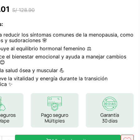
Frutos Secos
.
01
S/
128
.
90
Frutos Deshidratados
Ver todo
s
:
 a reducir los síntomas comunes de la menopausia, como
os y sudoraciones 🌸
buye al equilibrio hormonal femenino ⚖️
ece el bienestar emocional y ayuda a manejar cambios
Mieles
😊
Mermeladas
la salud ósea y muscular 💪
Ver todo
ve la vitalidad y energía durante la transición
ica ✨
Barritas Proteicas
Barritas Energeticas
Barritas Veganas
Barritas Naturales
Ver todo