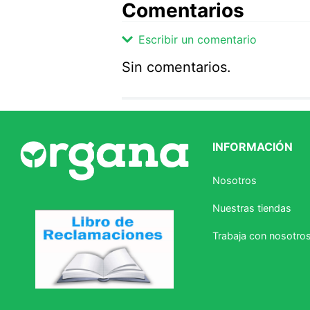
Comentarios
Escribir un comentario
Sin comentarios.
Agregar comentario
Comentario
INFORMACIÓN
Califique el producto de 1 a 5 
Nosotros
★
★
★
☆
☆
Nuestras tiendas
Su nombre
Trabaja con nosotro
Correo electrónico