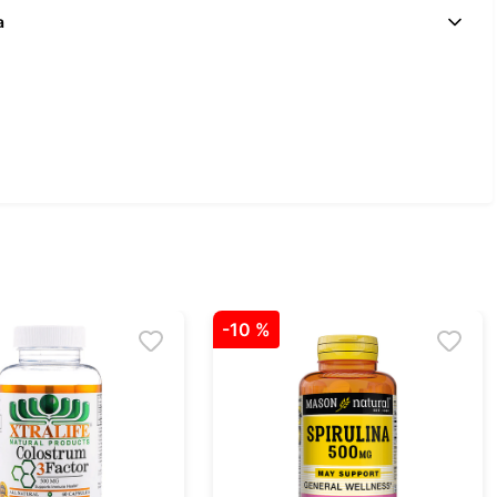
a
-
10 %