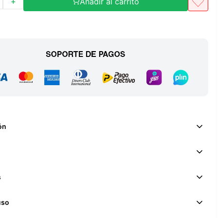
Añadir al carrito
＋
ón
s
uso