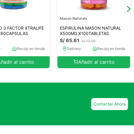
Mason Naturals
 3 FACTOR XTRALIFE
ESPIRULINA MASON NATURAL
X60CAPSULAS
X500MG X100TABLETAS
0
S/
65
.
61
S/
72
.
90
y
Recojo en tienda
Delivery
Recojo en tienda
ñadir al carrito
Añadir al carrito
Contactar Ahora