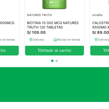
NATURES TRUTH
xtralife
0.000MCG
BIOTINA 10 000 MCG NATURES
CALOSTRO
TRUTH 120 TABLETAS
X500MG 
S/
109
.
00
S/
89
.
0
o en tienda
Delivery
Recojo en tienda
Deliver
rito
Añadir al carrito
A