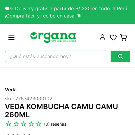
🚚✨ Delivery gratis a partir de S/ 230 en todo el Perú.
¡Compra fácil y recibe en casa! 💚
¿Qué estás buscando hoy?
TÉRMINOS MÁS BUSCADOS
1
.
omega 3
Veda
2
.
citrato magnesio
sku
:
7757423000102
3
.
colageno
VEDA KOMBUCHA CAMU CAMU
4
.
kefir
260ML
5
.
lab nutrition
☆
☆
☆
☆
☆
(
0
)
6
.
stevia