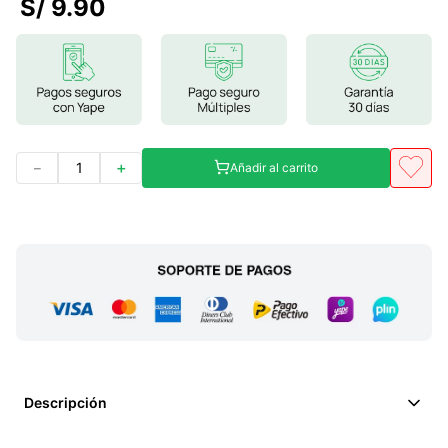
S/
9
.
90
7
.
glicinato magnesio
8
.
magnesio
9
.
melena leon
10
.
proteina
－
＋
Añadir al carrito
Descripción