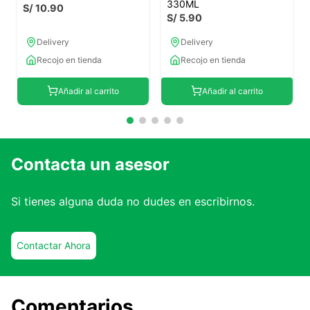
330ML
S/
10
.
90
S/
5
.
90
Delivery
Delivery
Recojo en tienda
Recojo en tienda
Añadir al carrito
Añadir al carrito
Contacta un asesor
Si tienes alguna duda no dudes en escribirnos.
Contactar Ahora
Comentarios