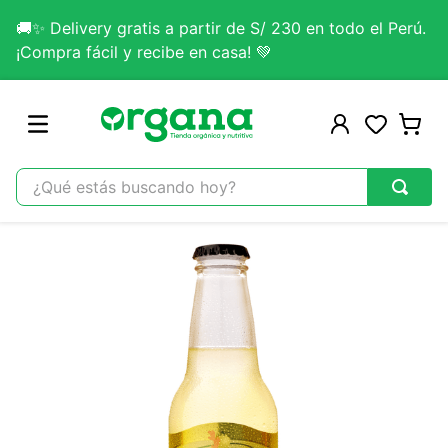
🚚✨ Delivery gratis a partir de S/ 230 en todo el Perú.
¡Compra fácil y recibe en casa! 💚
¿Qué estás buscando hoy?
TÉRMINOS MÁS BUSCADOS
1
.
omega 3
2
.
citrato magnesio
3
.
colageno
4
.
kefir
5
.
glicinato magnesio
6
.
melena leon