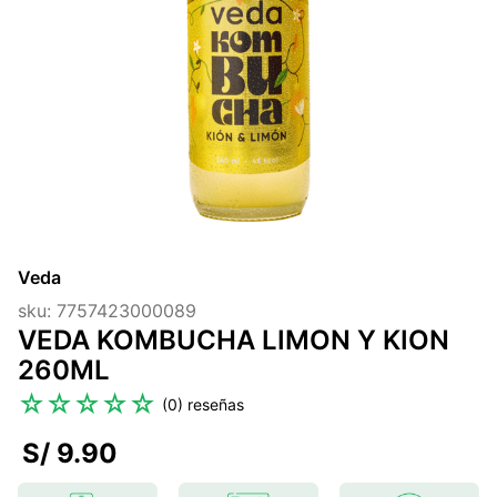
7
.
lab nutrition
8
.
magnesio
9
.
stevia
10
.
proteina
Veda
sku
:
7757423000089
VEDA KOMBUCHA LIMON Y KION
260ML
☆
☆
☆
☆
☆
(
0
)
S/
9
.
90