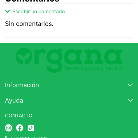
Escribir un comentario
Sin comentarios.
Agregar comentario
Comentario
Califique el producto de 1 a 5 estrellas
★
★
★
☆
☆
Información
Su nombre
Ayuda
CONTACTO
Correo electrónico