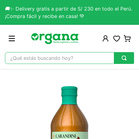
🚚✨ Delivery gratis a partir de S/ 230 en todo el Perú.
¡Compra fácil y recibe en casa! 💚
¿Qué estás buscando hoy?
TÉRMINOS MÁS BUSCADOS
1
.
omega 3
2
.
citrato magnesio
3
.
colageno
4
.
kefir
5
.
glicinato magnesio
6
.
melena leon