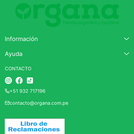
Comentario
Califique el producto de 1 a 5 estrellas
★
★
★
☆
☆
Información
Su nombre
Ayuda
CONTACTO
Correo electrónico
+51 932 717196
Escribir comentario
contacto@organa.com.pe