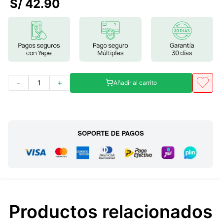
S/
42
.
90
7
.
glicinato magnesio
8
.
magnesio
9
.
melena leon
10
.
proteina
－
＋
Añadir al carrito
Productos relacionados