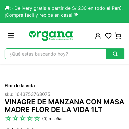
🚚✨ Delivery gratis a partir de S/ 230 en todo el Perú.
¡Compra fácil y recibe en casa! 💚
¿Qué estás buscando hoy?
TÉRMINOS MÁS BUSCADOS
1
.
omega 3
Flor de la vida
2
.
citrato magnesio
sku
:
1643753763075
3
.
colageno
VINAGRE DE MANZANA CON MASA
4
.
kefir
MADRE FLOR DE LA VIDA 1LT
5
.
lab nutrition
☆
☆
☆
☆
☆
(
0
)
6
.
stevia