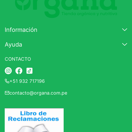
Califique el producto de 1 a 5 estrellas
★
★
★
☆
☆
Información
Su nombre
Ayuda
CONTACTO
Correo electrónico
+51 932 717196
Escribir comentario
contacto@organa.com.pe
ENVIAR COMENTARIO