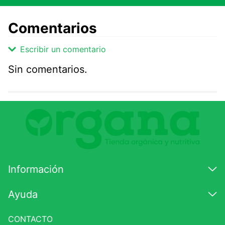
Comentarios
Escribir un comentario
Sin comentarios.
Agregar comentario
Comentario
Califique el producto de 1 a 5 estrellas
★
★
★
☆
☆
Información
Su nombre
Ayuda
CONTACTO
Correo electrónico