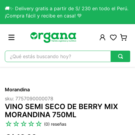
🚚✨ Delivery gratis a partir de S/ 230 en todo el Perú.
¡Compra fácil y recibe en casa! 💚
¿Qué estás buscando hoy?
TÉRMINOS MÁS BUSCADOS
1
.
omega 3
Morandina
2
.
citrato magnesio
sku
:
7757090000078
3
.
colageno
VINO SEMI SECO DE BERRY MIX
4
.
kefir
MORANDINA 750ML
5
.
glicinato magnesio
☆
☆
☆
☆
☆
(
0
)
6
.
melena leon