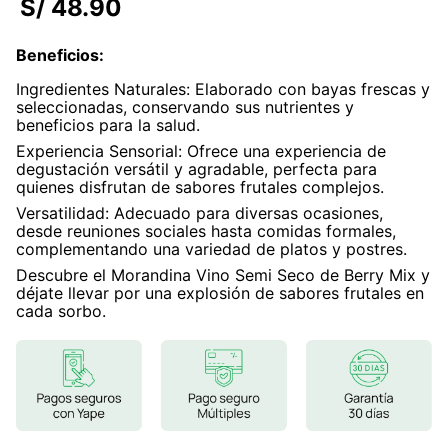
S/
48
.
90
7
.
magnesio
Beneficios
:
8
.
stevia
Ingredientes Naturales: Elaborado con bayas frescas y
9
.
ashwagandha
seleccionadas, conservando sus nutrientes y
beneficios para la salud.
10
.
clorofila
Experiencia Sensorial: Ofrece una experiencia de
degustación versátil y agradable, perfecta para
quienes disfrutan de sabores frutales complejos.
Versatilidad: Adecuado para diversas ocasiones,
desde reuniones sociales hasta comidas formales,
complementando una variedad de platos y postres.
Descubre el Morandina Vino Semi Seco de Berry Mix y
déjate llevar por una explosión de sabores frutales en
cada sorbo.