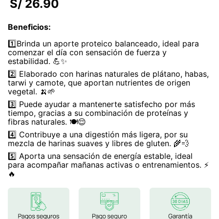
S/
26
.
90
7
.
glicinato magnesio
Beneficios
:
8
.
magnesio
1️⃣Brinda un aporte proteico balanceado, ideal para
9
.
melena leon
comenzar el día con sensación de fuerza y
estabilidad. 💪✨
10
.
proteina
2️⃣ Elaborado con harinas naturales de plátano, habas,
tarwi y camote, que aportan nutrientes de origen
vegetal. 🍌🌱
3️⃣ Puede ayudar a mantenerte satisfecho por más
tiempo, gracias a su combinación de proteínas y
fibras naturales. 🍽️😌
4️⃣ Contribuye a una digestión más ligera, por su
mezcla de harinas suaves y libres de gluten. 🌾💨
5️⃣ Aporta una sensación de energía estable, ideal
para acompañar mañanas activas o entrenamientos. ⚡
🔥