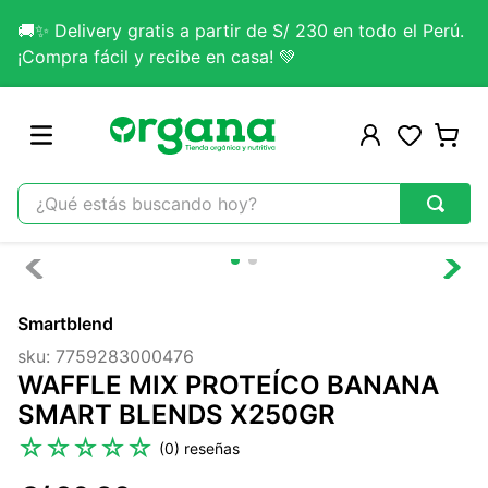
🚚✨ Delivery gratis a partir de S/ 230 en todo el Perú.
¡Compra fácil y recibe en casa! 💚
¿Qué estás buscando hoy?
TÉRMINOS MÁS BUSCADOS
1
.
omega 3
Smartblend
2
.
citrato magnesio
sku
:
7759283000476
3
.
colageno
WAFFLE MIX PROTEÍCO BANANA
4
.
kefir
SMART BLENDS X250GR
5
.
lab nutrition
☆
☆
☆
☆
☆
(
0
)
6
.
stevia