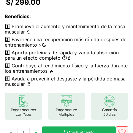
S/
299
.
00
7
.
glicinato magnesio
Beneficios
:
8
.
magnesio
1️⃣ Promueve el aumento y mantenimiento de la masa
9
.
melena leon
muscular 💪
2️⃣ Favorece una recuperación más rápida después del
10
.
proteina
entrenamiento ⚡🦾
3️⃣ Aporta proteínas de rápida y variada absorción
para un efecto completo ⏱️🥤
4️⃣ Contribuye al rendimiento físico y la fuerza durante
los entrenamientos 🔥
5️⃣ Ayuda a prevenir el desgaste y la pérdida de masa
muscular 🧬
－
＋
Añadir al carrito