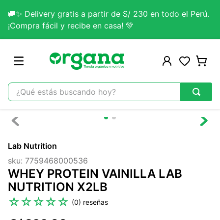
🚚✨ Delivery gratis a partir de S/ 230 en todo el Perú.
¡Compra fácil y recibe en casa! 💚
¿Qué estás buscando hoy?
TÉRMINOS MÁS BUSCADOS
1
.
omega 3
Lab Nutrition
2
.
citrato magnesio
sku
:
7759468000536
3
.
colageno
WHEY PROTEIN VAINILLA LAB
4
.
kefir
NUTRITION X2LB
5
.
lab nutrition
☆
☆
☆
☆
☆
(
0
)
6
.
stevia