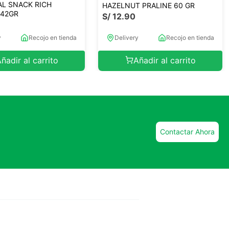
L SNACK RICH
HAZELNUT PRALINE 60 GR
 42GR
S/
12
.
90
y
Recojo en tienda
Delivery
Recojo en tienda
ñadir al carrito
Añadir al carrito
Contactar Ahora