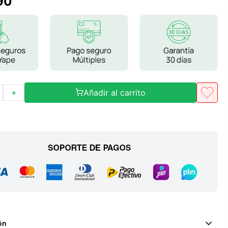
90
Frutos Secos
Frutos Deshidratados
Ver todo
Añadir al carrito
＋
Mieles
Mermeladas
Ver todo
Barritas Proteicas
Barritas Energeticas
Barritas Veganas
Barritas Naturales
ón
Ver todo