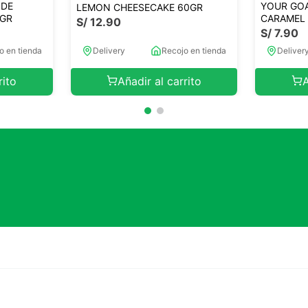
 DE
YOUR GOA
LEMON CHEESECAKE 60GR
5GR
CARAMEL
S/
12
.
90
S/
7
.
90
o en tienda
Delivery
Recojo en tienda
Deliver
rito
Añadir al carrito
A