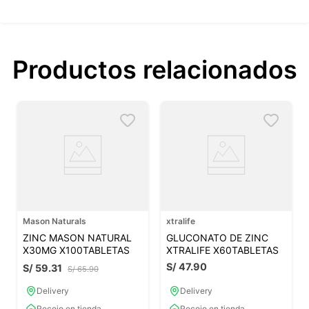
Productos relacionados
Mason Naturals
xtralife
ZINC MASON NATURAL
GLUCONATO DE ZINC
X30MG X100TABLETAS
XTRALIFE X60TABLETAS
S/
47
.
90
S/
59
.
31
S/
65
.
90
Delivery
Delivery
Recojo en tienda
Recojo en tienda