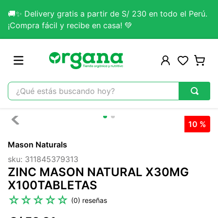
🚚✨ Delivery gratis a partir de S/ 230 en todo el Perú.
¡Compra fácil y recibe en casa! 💚
¿Qué estás buscando hoy?
TÉRMINOS MÁS BUSCADOS
10 %
1
.
omega 3
Mason Naturals
2
.
citrato magnesio
sku
:
311845379313
3
.
colageno
ZINC MASON NATURAL X30MG
4
.
kefir
X100TABLETAS
5
.
glicinato magnesio
☆
☆
☆
☆
☆
(
0
)
6
.
melena leon