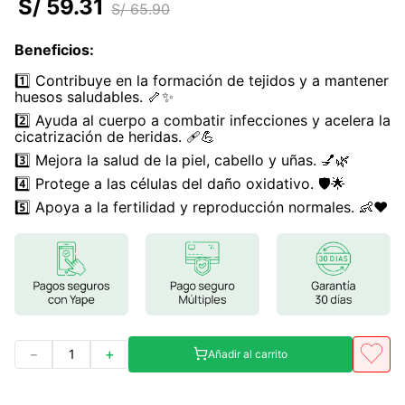
S/
59
.
31
S/
65
.
90
7
.
lab nutrition
Beneficios
:
8
.
magnesio
1️⃣ Contribuye en la formación de tejidos y a mantener
9
.
stevia
huesos saludables. 🦴✨
2️⃣ Ayuda al cuerpo a combatir infecciones y acelera la
10
.
proteina
cicatrización de heridas. 🩹💪
3️⃣ Mejora la salud de la piel, cabello y uñas. 💅🌿
4️⃣ Protege a las células del daño oxidativo. 🛡️🌟
5️⃣ Apoya a la fertilidad y reproducción normales. 👶❤️
－
＋
Añadir al carrito