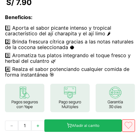
S/
7
.
90
7
.
glicinato magnesio
Beneficios
:
8
.
magnesio
1️⃣ Aporta el sabor picante intenso y tropical
9
.
melena leon
característico del ají charapita y el ají limo 🌶️
2️⃣ Brinda frescura cítrica gracias a las notas naturales
10
.
proteina
de la cocona seleccionada 🥥
3️⃣ Aromatiza tus platos integrando el toque fresco y
herbal del culantro 🌿
4️⃣ Realza el sabor potenciando cualquier comida de
forma instantánea 🎯
－
＋
Añadir al carrito