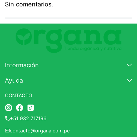
Sin comentarios.
Agregar comentario
Comentario
Califique el producto de 1 a 5 estrellas
★
★
★
☆
☆
Información
Su nombre
Ayuda
CONTACTO
Correo electrónico
+51 932 717196
Escribir comentario
contacto@organa.com.pe