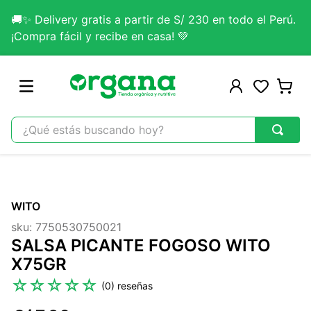
🚚✨ Delivery gratis a partir de S/ 230 en todo el Perú.
¡Compra fácil y recibe en casa! 💚
¿Qué estás buscando hoy?
TÉRMINOS MÁS BUSCADOS
1
.
omega 3
WITO
2
.
citrato magnesio
sku
:
7750530750021
3
.
colageno
SALSA PICANTE FOGOSO WITO
4
.
kefir
X75GR
5
.
lab nutrition
☆
☆
☆
☆
☆
(
0
)
6
.
stevia