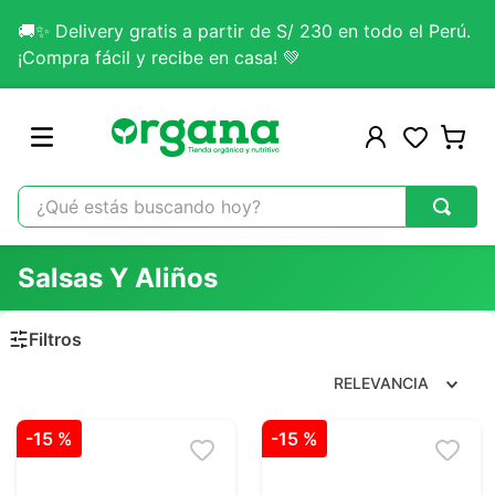
🚚✨ Delivery gratis a partir de S/ 230 en todo el Perú.
¡Compra fácil y recibe en casa! 💚
¿Qué estás buscando hoy?
TÉRMINOS MÁS BUSCADOS
Salsas Y Aliños
1
.
omega 3
2
.
citrato magnesio
3
.
colageno
RELEVANCIA
4
.
kefir
-
15 %
-
15 %
5
.
lab nutrition
6
.
stevia