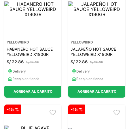
7
.
glicinato magnesio
8
.
magnesio
9
.
melena leon
10
.
proteina
YELLOWBIRD
YELLOWBIRD
HABANERO HOT SAUCE
JALAPEÑO HOT SAUCE
YELLOWBIRD X190GR
YELLOWBIRD X190GR
S/
22
.
86
S/
22
.
86
S/
26
.
90
S/
26
.
90
Delivery
Delivery
Recojo en tienda
Recojo en tienda
AGREGAR AL CARRITO
AGREGAR AL CARRITO
-
15 %
-
15 %