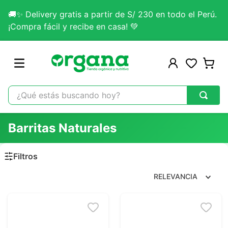
🚚✨ Delivery gratis a partir de S/ 230 en todo el Perú.
¡Compra fácil y recibe en casa! 💚
¿Qué estás buscando hoy?
TÉRMINOS MÁS BUSCADOS
Barritas Naturales
1
.
omega 3
2
.
citrato magnesio
3
.
colageno
RELEVANCIA
4
.
kefir
5
.
glicinato magnesio
6
.
melena leon