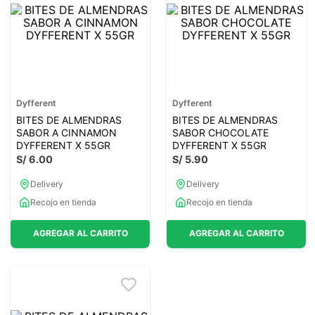
7
.
magnesio
8
.
stevia
9
.
ashwagandha
10
.
clorofila
Dyfferent
Dyfferent
BITES DE ALMENDRAS
BITES DE ALMENDRAS
SABOR A CINNAMON
SABOR CHOCOLATE
DYFFERENT X 55GR
DYFFERENT X 55GR
S/
6
.
00
S/
5
.
90
Delivery
Delivery
Recojo en tienda
Recojo en tienda
AGREGAR AL CARRITO
AGREGAR AL CARRITO