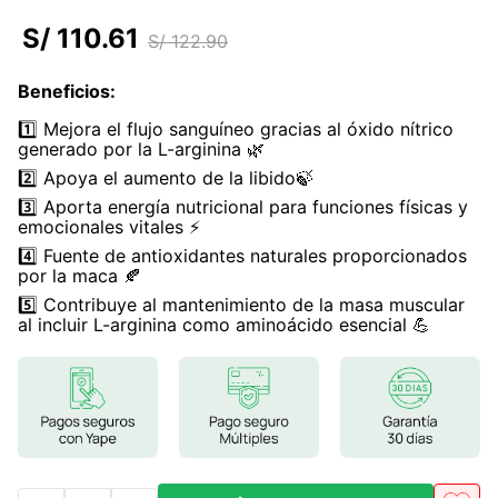
7
.
magnesio
S/
110
.
61
S/
122
.
90
8
.
melena leon
Beneficios
:
9
.
stevia
1️⃣ Mejora el flujo sanguíneo gracias al óxido nítrico
10
.
proteina
generado por la L-arginina 🌿
2️⃣ Apoya el aumento de la libido🍃
3️⃣ Aporta energía nutricional para funciones físicas y
emocionales vitales ⚡
4️⃣ Fuente de antioxidantes naturales proporcionados
por la maca 🍂
5️⃣ Contribuye al mantenimiento de la masa muscular
al incluir L-arginina como aminoácido esencial 💪