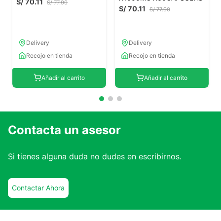
S/
70
.
11
S/
77
.
90
S/
70
.
11
S/
77
.
90
Delivery
Delivery
Recojo en tienda
Recojo en tienda
Añadir al carrito
Añadir al carrito
Contacta un asesor
Si tienes alguna duda no dudes en escribirnos.
Contactar Ahora