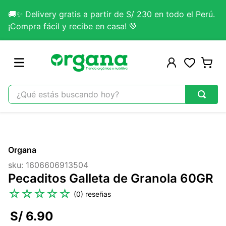
🚚✨ Delivery gratis a partir de S/ 230 en todo el Perú.
¡Compra fácil y recibe en casa! 💚
¿Qué estás buscando hoy?
TÉRMINOS MÁS BUSCADOS
1
.
omega 3
Organa
2
.
citrato magnesio
sku
:
1606606913504
3
.
colageno
Pecaditos Galleta de Granola 60GR
4
.
kefir
☆
☆
☆
☆
☆
(
0
)
5
.
glicinato magnesio
S/
6
.
90
6
.
melena leon