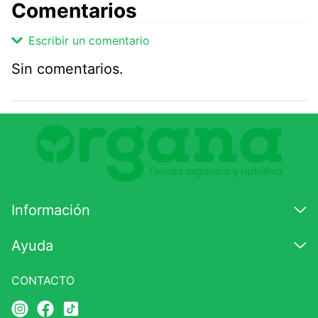
Comentarios
Escribir un comentario
Sin comentarios.
Agregar comentario
Comentario
Califique el producto de 1 a 5 estrellas
★
★
★
☆
☆
Información
Su nombre
Ayuda
CONTACTO
Correo electrónico