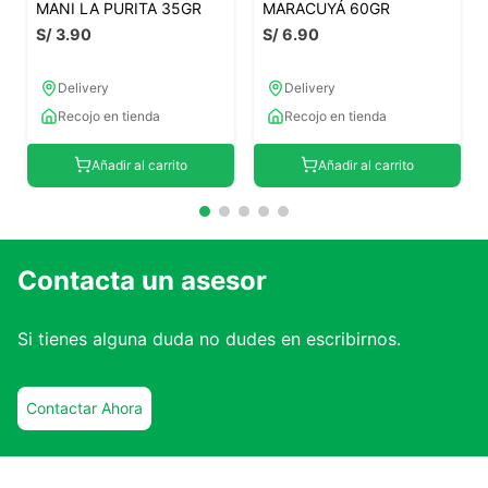
MANI LA PURITA 35GR
MARACUYÁ 60GR
S/
3
.
90
S/
6
.
90
Delivery
Delivery
Recojo en tienda
Recojo en tienda
Añadir al carrito
Añadir al carrito
Contacta un asesor
Si tienes alguna duda no dudes en escribirnos.
Contactar Ahora