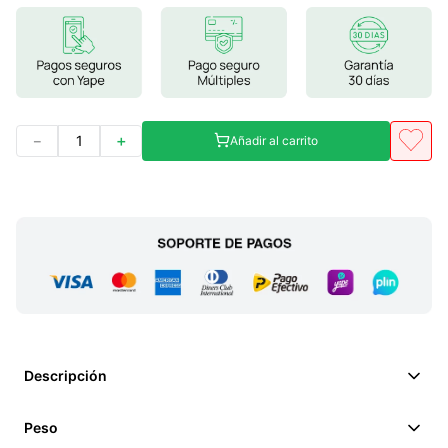
7
.
magnesio
8
.
stevia
9
.
ashwagandha
10
.
clorofila
－
＋
Añadir al carrito
Descripción
Peso