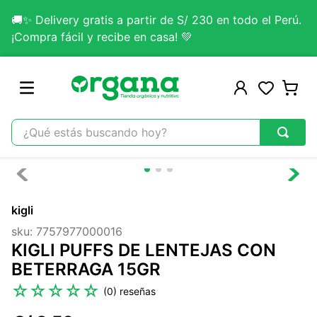
🚚✨ Delivery gratis a partir de S/ 230 en todo el Perú.
¡Compra fácil y recibe en casa! 💚
¿Qué estás buscando hoy?
TÉRMINOS MÁS BUSCADOS
1
.
omega 3
kigli
2
.
citrato magnesio
sku
:
7757977000016
3
.
colageno
KIGLI PUFFS DE LENTEJAS CON
4
.
kefir
BETERRAGA 15GR
5
.
glicinato magnesio
☆
☆
☆
☆
☆
(
0
)
6
.
melena leon