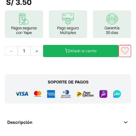
S/
3
.
50
7
.
magnesio
8
.
stevia
9
.
ashwagandha
10
.
clorofila
－
＋
Añadir al carrito
Descripción