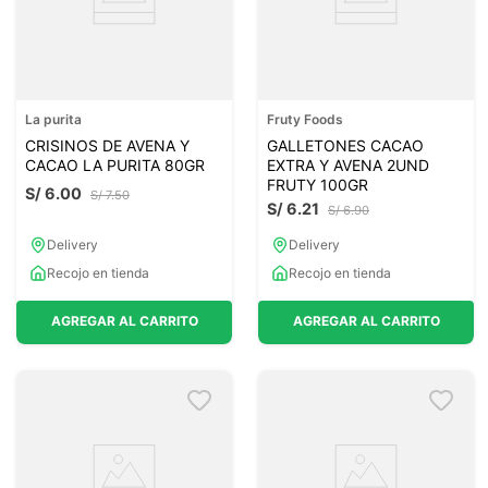
La purita
Fruty Foods
CRISINOS DE AVENA Y
GALLETONES CACAO
CACAO LA PURITA 80GR
EXTRA Y AVENA 2UND
FRUTY 100GR
S/
6
.
00
S/
7
.
50
S/
6
.
21
S/
6
.
90
Delivery
Delivery
Recojo en tienda
Recojo en tienda
AGREGAR AL CARRITO
AGREGAR AL CARRITO