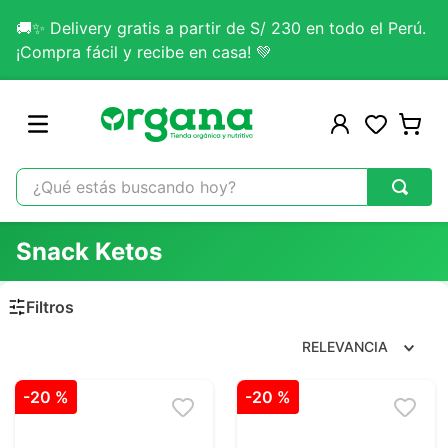
🚚✨ Delivery gratis a partir de S/ 230 en todo el Perú.
¡Compra fácil y recibe en casa! 💚
¿Qué estás buscando hoy?
TÉRMINOS MÁS BUSCADOS
Snack Ketos
1
.
omega 3
2
.
citrato magnesio
3
.
colageno
RELEVANCIA
4
.
kefir
-
20 %
-
20 %
5
.
glicinato magnesio
6
.
melena leon