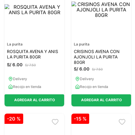
7
.
magnesio
8
.
stevia
9
.
ashwagandha
10
.
clorofila
La purita
La purita
ROSQUITA AVENA Y ANIS
CRISINOS AVENA CON
LA PURITA 80GR
AJONJOLI LA PURITA
80GR
S/
6
.
00
S/
7
.
50
S/
6
.
00
S/
7
.
50
Delivery
Delivery
Recojo en tienda
Recojo en tienda
AGREGAR AL CARRITO
AGREGAR AL CARRITO
-
20 %
-
15 %