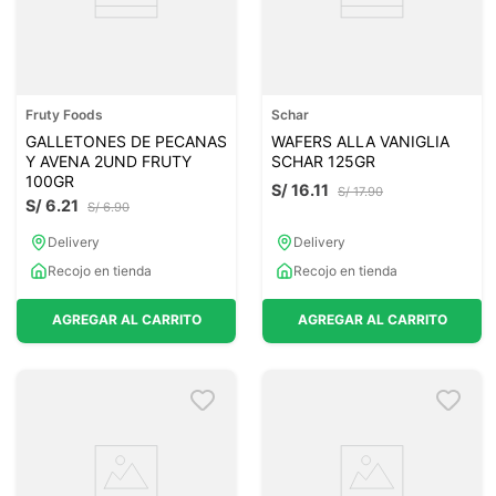
Fruty Foods
Schar
GALLETONES DE PECANAS
WAFERS ALLA VANIGLIA
Y AVENA 2UND FRUTY
SCHAR 125GR
100GR
S/
16
.
11
S/
17
.
90
S/
6
.
21
S/
6
.
90
Delivery
Delivery
Recojo en tienda
Recojo en tienda
AGREGAR AL CARRITO
AGREGAR AL CARRITO